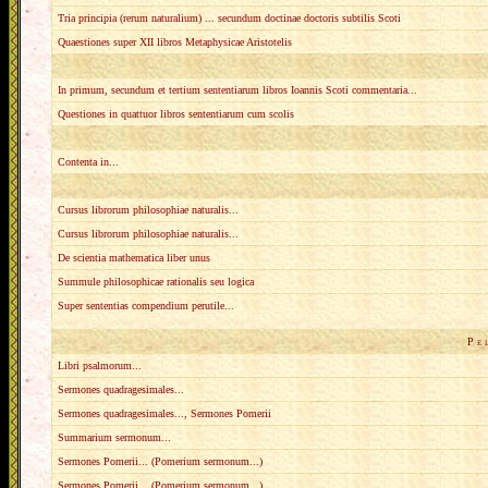
Tria principia (rerum naturalium) ... secundum doctinae doctoris subtilis Scoti
Quaestiones super XII libros Metaphysicae Aristotelis
In primum, secundum et tertium sententiarum libros Ioannis Scoti commentaria...
Questiones in quattuor libros sententiarum cum scolis
Contenta in...
Cursus librorum philosophiae naturalis...
Cursus librorum philosophiae naturalis...
De scientia mathematica liber unus
Summule philosophicae rationalis seu logica
Super sententias compendium perutile...
P e 
Libri psalmorum...
Sermones quadragesimales...
Sermones quadragesimales..., Sermones Pomerii
Summarium sermonum...
Sermones Pomerii... (Pomerium sermonum...)
Sermones Pomerii... (Pomerium sermonum...)