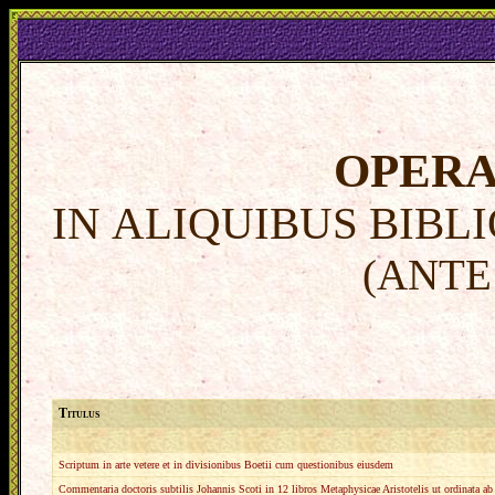
OPERA
IN ALIQUIBUS BIB
(ANTE 
Titulus
Scriptum in arte vetere et in divisionibus Boetii cum questionibus eiusdem
Commentaria doctoris subtilis Johannis Scoti in 12 libros Metaphysicae Aristotelis ut ordinata ab