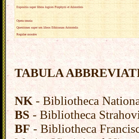
Expositio super libros logices Porphyrii et Aristotleis
Opera omnia
Questiones super sex libros Ethicorum Aristotelis
Regulae morales
TABULA ABBREVIA
NK
- Bibliotheca Nation
BS
- Bibliotheca Strahov
BF
- Bibliotheca Franci