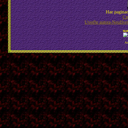
Hae paginae 
Cr
Uveďte autora-Neužívej
NU
Au